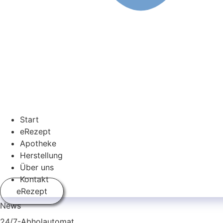
Start
eRezept
Apotheke
Herstellung
Über uns
Kontakt
eRezept
News
24/7-Ab­hol­auto­mat