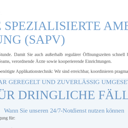
 DIE SAPV
t.
IE SPEZIALISIERTE A
NG (SAPV)
e Stunde. Damit Sie auch außerhalb regulärer Öffnungszeiten schnell
Teams, verordnende Ärzte sowie kooperierende Einrichtungen.
nötigte Applikationstechnik: Wir sind erreichbar, koordinieren pragmat
AR GEREGELT UND ZUVERLÄSSIG UMGESE
ÜR DRINGLICHE FÄL
Wann Sie unseren 24/7-Notdienst nutzen können
gung für: