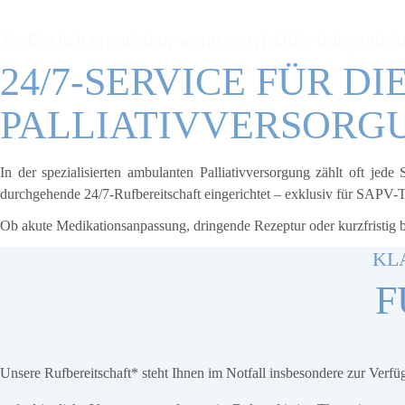
24/7-NOTDIENST FÜR
Verlässlich erreichbar, wenn es wirklich dringend is
24/7-SERVICE FÜR D
PALLIATIVVERSORGU
In der spezialisierten ambulanten Palliativversorgung zählt oft jed
durchgehende 24/7-Rufbereitschaft eingerichtet – exklusiv für SAPV-
Ob akute Medikationsanpassung, dringende Rezeptur oder kurzfristig be
KL
F
Unsere Rufbereitschaft* steht Ihnen im Notfall insbesondere zur Verfü