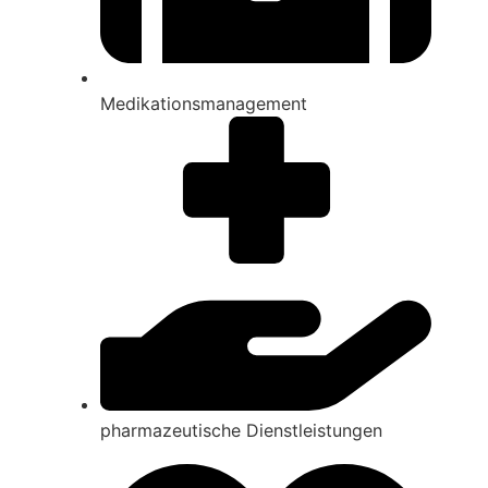
Medikations­manage­ment
pharma­zeutische Dienst­leist­ungen