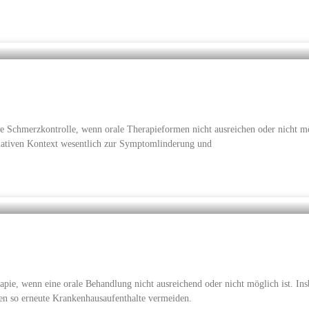
che Schmerzkontrolle, wenn orale Therapieformen nicht ausreichen oder nicht 
lliativen Kontext wesentlich zur Symptomlinderung und
pie, wenn eine orale Behandlung nicht ausreichend oder nicht möglich ist. Insb
en so erneute Krankenhausaufenthalte vermeiden.