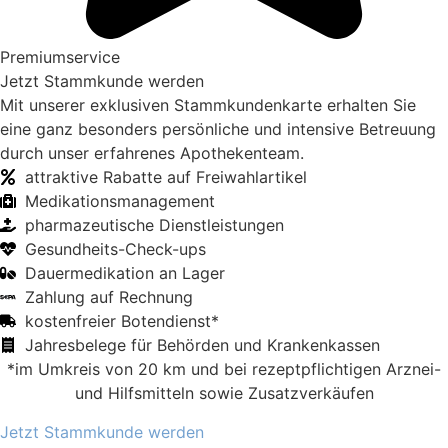
Premiumservice
Jetzt Stamm­kunde werden
Mit unserer exklusiven Stamm­kunden­karte er­halten Sie
eine ganz be­sonders persönliche und intensive Be­treu­ung
durch unser erfahrenes Apo­theken­team.
attraktive Rabatte auf Frei­wahl­artikel
Medikations­manage­ment
pharma­zeutische Dienst­leist­ungen
Gesund­heits-Check-ups
Dauer­medikation an Lager
Zahl­ung auf Rech­nung
kosten­freier Boten­dienst*
Jahres­be­lege für Be­hörden und Kranken­kassen
*im Umkreis von 20 km und bei rezeptpflichtigen Arznei-
und Hilfsmitteln sowie Zusatzverkäufen
Jetzt Stammkunde werden