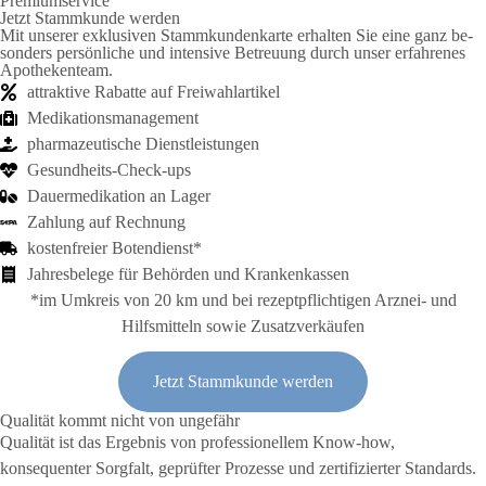
Premiumservice
Jetzt Stamm­kunde werden
Mit unserer exklusiven Stamm­kunden­karte er­halten Sie eine ganz be­
sonders persönliche und intensive Be­treu­ung durch unser erfahrenes
Apo­theken­team.
attraktive Rabatte auf Frei­wahl­artikel
Medikations­manage­ment
pharma­zeutische Dienst­leist­ungen
Gesund­heits-Check-ups
Dauer­medikation an Lager
Zahl­ung auf Rech­nung
kosten­freier Boten­dienst*
Jahres­be­lege für Be­hörden und Kranken­kassen
*im Umkreis von 20 km und bei rezeptpflichtigen Arznei- und
Hilfsmitteln sowie Zusatzverkäufen
Jetzt Stammkunde werden
Qualität kommt nicht von ungefähr
Qualität ist das Ergebnis von professionellem Know-how,
konsequenter Sorgfalt, geprüfter Prozesse und zertifizierter Standards.