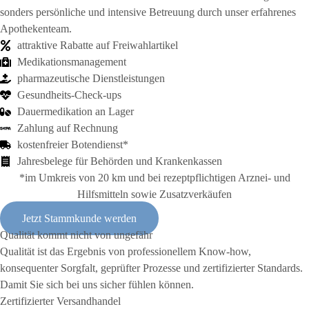
sonders persönliche und intensive Be­treu­ung durch unser erfahrenes
Apo­theken­team.
attraktive Rabatte auf Frei­wahl­artikel
Medikations­manage­ment
pharma­zeutische Dienst­leist­ungen
Gesund­heits-Check-ups
Dauer­medikation an Lager
Zahl­ung auf Rech­nung
kosten­freier Boten­dienst*
Jahres­be­lege für Be­hörden und Kranken­kassen
*im Umkreis von 20 km und bei rezeptpflichtigen Arznei- und
Hilfsmitteln sowie Zusatzverkäufen
Jetzt Stammkunde werden
Qualität kommt nicht von ungefähr
Qualität ist das Ergebnis von professionellem Know-how,
konsequenter Sorgfalt, geprüfter Prozesse und zertifizierter Standards.
Damit Sie sich bei uns sicher fühlen können.
Zertifizierter
Versandhandel