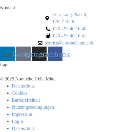
Kontakt
Fritz-Lang-Platz 6,
12627 Berlin
030 - 99 40 10 40
030 - 99 40 10 41
service@apo-hellemitte.de
inkedin
Google
Instagram
Facebook
Lage
© 2025 Apotheke Helle Mitte
Datenschutz
Cookies
Barrierefreiheit
Nutzungsbedingungen
Impressum
Login
Datenschutz