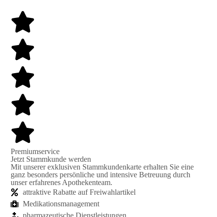
Premiumservice
Jetzt Stamm­kunde werden
Mit unserer exklusiven Stamm­kunden­karte er­halten Sie eine
ganz be­sonders persönliche und intensive Be­treu­ung durch
unser erfahrenes Apo­theken­team.
attraktive Rabatte auf Frei­wahl­artikel
Medikations­manage­ment
pharma­zeutische Dienst­leist­ungen