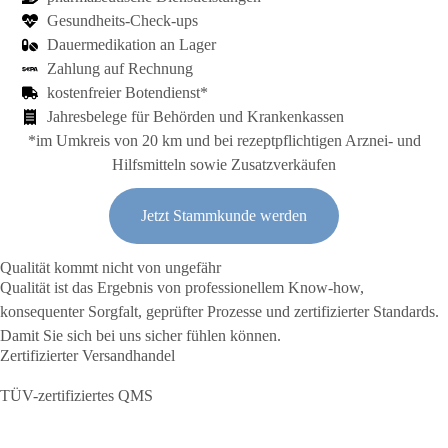
Gesund­heits-Check-ups
Dauer­medikation an Lager
Zahl­ung auf Rech­nung
kosten­freier Boten­dienst*
Jahres­be­lege für Be­hörden und Kranken­kassen
*im Umkreis von 20 km und bei rezeptpflichtigen Arznei- und
Hilfsmitteln sowie Zusatzverkäufen
Jetzt Stammkunde werden
Qualität kommt nicht von ungefähr
Qualität ist das Ergebnis von professionellem Know-how,
konsequenter Sorgfalt, geprüfter Prozesse und zertifizierter Standards.
Damit Sie sich bei uns sicher fühlen können.
Zertifizierter
Versandhandel
TÜV-zertifiziertes QMS